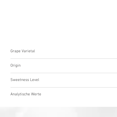
Grape Varietal
100% Pinot Noir (Spätburgunder)
Origin
Traben-Trarbach, Mosel, Deutschland
Sweetness Level
Dry
Analytische Werte
Jahrgang 2022: 11 % Alkohol, 3,3 g/l Restzucker, 5,5 g/l Säure
Jahrgang 2023: 11,5 % Alkohol, 3,1 g/l Restzucker, 6,8 g/l Säu
Jahrgang 2024: 10,5 % Alkohol, 6 g/l Restzucker, 8 g/l Säure