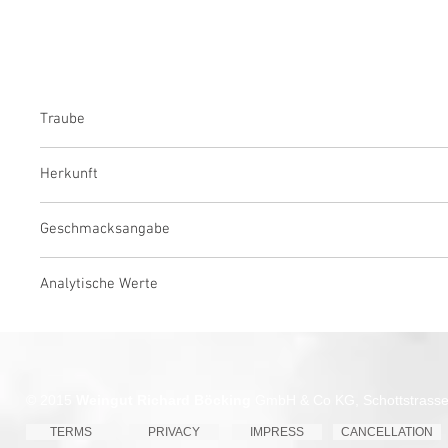
Traube
Riesling
Herkunft
Traben-Trarbach, Mosel, Deutschland
Geschmacksangabe
Feinherb
Analytische Werte
Jahrgang 2022:
10,5 % Alkohol, 13,7 g/l Restzucker, 6,1 g/l Sä
Jahrgang 2023:
11,5 % Alkohol, 11 g/l Restzucker, 7,0 g/l Säur
© 2015
Weingut Richard Böcking
GmbH & Co KG, Schottstrasse 
TERMS
PRIVACY
IMPRESS
CANCELLATION