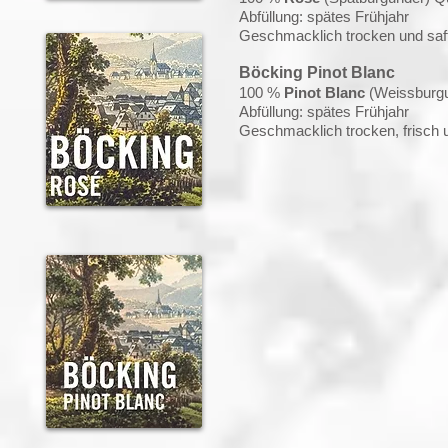
Abfüllung: spätes Frühjahr
Geschmacklich trocken und saft
Böcking Pinot Blanc
100 %
Pinot Blanc
(Weissburgu
Abfüllung: spätes Frühjahr
Geschmacklich trocken, frisch u