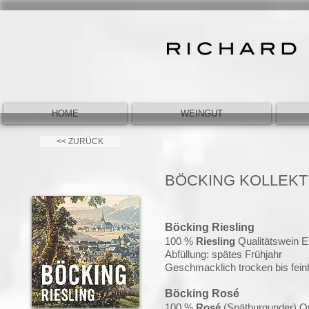
HOME
WEINGUT
<< ZURÜCK
BÖCKING KOLLEKT
Böcking Riesling
100 %
Riesling
Qualitätswein
E
Abfüllung: spätes Frühjahr
Geschmacklich trocken bis feinh
Böcking Rosé
100 %
Rosé
(Spätburgunder)
Qu